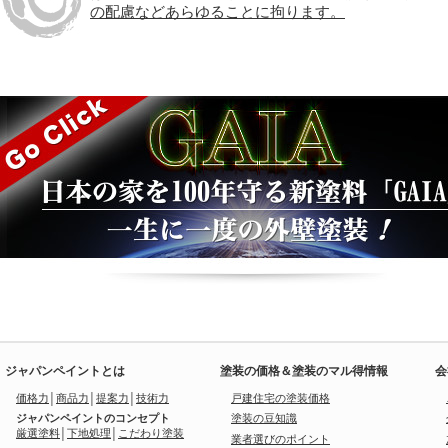
の配慮などあらゆることに拘ります。
ジャパンペイントとは
塗装の価格＆塗装のマル得情報
会
価格力
│
商品力
│
提案力
│
技術力
戸建住宅の塗装価格
ジャパンペイントのコンセプト
塗装の豆知識
厳選塗料
│
下地処理
│
こだわり塗装
業者選びのポイント