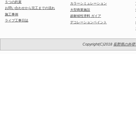
５つの約束
カラーシミュレーション
お問い合わせから完工までの流れ
大型商業施設
施工事例
超耐候性塗料 ガイア
ライブ工事日誌
デコレーションペイント
Copyright(C)2018
長野県の外壁