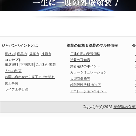
ジャパンペイントとは
塗装の価格＆塗装のマル得情報
会
価格力
│
商品力
│
提案力
│
技術力
戸建住宅の塗装価格
コンセプト
塗装の豆知識
厳選塗料
│
下地処理
│
こだわり塗装
業者選びのポイント
５つの約束
カラーシミュレーション
お問い合わせから完工までの流れ
大型商業施設
施工事例
超耐候性塗料 ガイア
ライブ工事日誌
デコレーションペイント
Copyright(C)2018
長野県の外壁