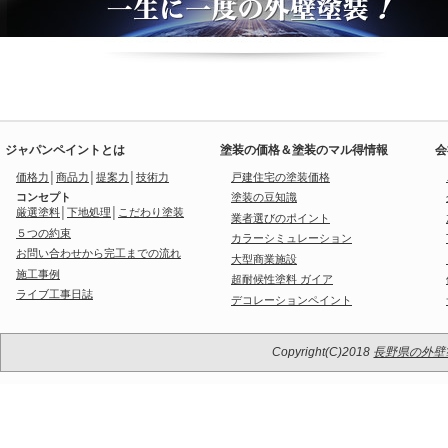
ジャパンペイントとは
塗装の価格＆塗装のマル得情報
会
価格力
│
商品力
│
提案力
│
技術力
戸建住宅の塗装価格
コンセプト
塗装の豆知識
厳選塗料
│
下地処理
│
こだわり塗装
業者選びのポイント
５つの約束
カラーシミュレーション
お問い合わせから完工までの流れ
大型商業施設
施工事例
超耐候性塗料 ガイア
ライブ工事日誌
デコレーションペイント
Copyright(C)2018
長野県の外壁