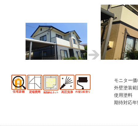
モニター価
外壁塗装範
使用塗料
期待対応年