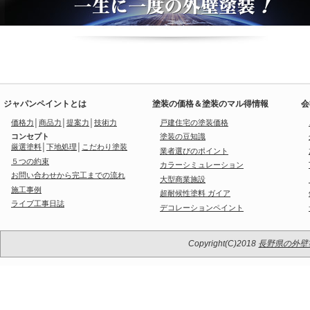
ジャパンペイントとは
塗装の価格＆塗装のマル得情報
会
価格力
│
商品力
│
提案力
│
技術力
戸建住宅の塗装価格
コンセプト
塗装の豆知識
厳選塗料
│
下地処理
│
こだわり塗装
業者選びのポイント
５つの約束
カラーシミュレーション
お問い合わせから完工までの流れ
大型商業施設
施工事例
超耐候性塗料 ガイア
ライブ工事日誌
デコレーションペイント
Copyright(C)2018
長野県の外壁